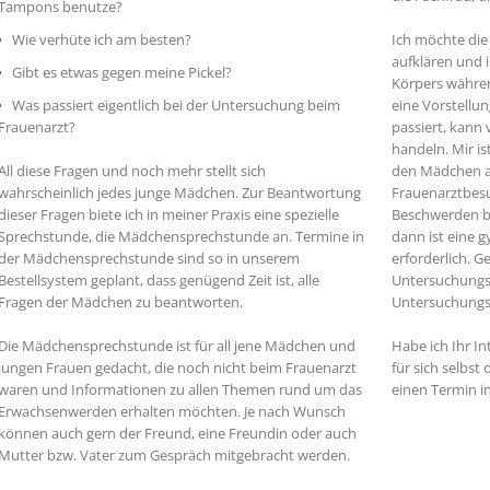
Tampons benutze?
Wie verhüte ich am besten?
Ich möchte die
aufklären und 
Gibt es etwas gegen meine Pickel?
Körpers währen
Was passiert eigentlich bei der Untersuchung beim
eine Vorstellu
Frauenarzt?
passiert, kann
handeln. Mir is
All diese Fragen und noch mehr stellt sich
den Mädchen a
wahrscheinlich jedes junge Mädchen. Zur Beantwortung
Frauenarztbes
dieser Fragen biete ich in meiner Praxis eine spezielle
Beschwerden be
Sprechstunde, die Mädchensprechstunde an. Termine in
dann ist eine 
der Mädchensprechstunde sind so in unserem
erforderlich. G
Bestellsystem geplant, dass genügend Zeit ist, alle
Untersuchungs
Fragen der Mädchen zu beantworten.
Untersuchungs
Die Mädchensprechstunde ist für all jene Mädchen und
Habe ich Ihr I
jungen Frauen gedacht, die noch nicht beim Frauenarzt
für sich selbst
waren und Informationen zu allen Themen rund um das
einen Termin in
Erwachsenwerden erhalten möchten. Je nach Wunsch
können auch gern der Freund, eine Freundin oder auch
Mutter bzw. Vater zum Gespräch mitgebracht werden.