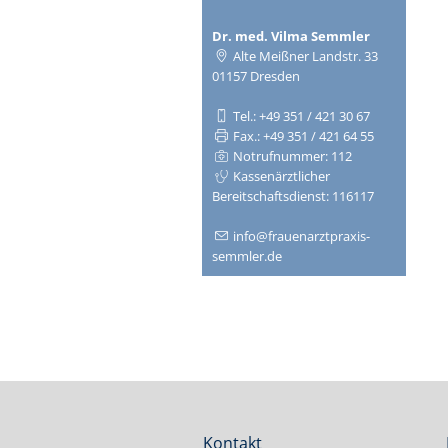
Dr. med. Vilma Semmler
Alte Meißner Landstr. 33
01157 Dresden
Tel.: +49 351 / 421 30 67
Fax.: +49 351 / 421 64 55
Notrufnummer: 112
Kassenärztlicher
Bereitschaftsdienst: 116117
info@frauenarztpraxis-
semmler.de
Kontakt