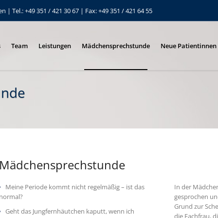
| Tel.: +49 351 / 421 30 67 | Fax: +49 351 / 421 64 55
s
Team
Leistungen
Mädchensprechstunde
Neue Patientinnen
unde
Mädchensprechstunde
Meine Periode kommt nicht regelmäßig – ist das
In der Mädche
normal?
gesprochen und
Grund zur Sche
Geht das Jungfernhäutchen kaputt, wenn ich
die Fachfrau, d