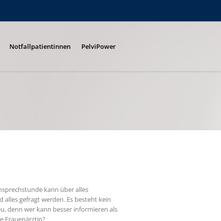
Notfallpatientinnen
PelviPower
nsprechstunde kann über alles
 alles gefragt werden. Es besteht kein
u, denn wer kann besser informieren als
ie Frauenärztin?