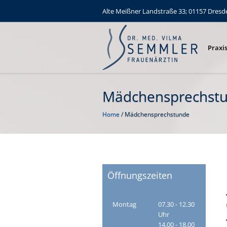
Alte Meißner Landstraße 33; 01157 Dresden 
Praxi
Mädchensprechst
Home
/
Mädchensprechstunde
Öffnungszeiten
Montag
07.30 - 12.30
Uhr
14.00 - 18.00